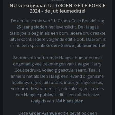
NU verkrijgbaar: UT GROEN-GEILE BOEKIE
2024 - de jubileumeditie!
De eerste versie van 'Ut Groen-Geile Boekie' zag
25 jaar geleden
het levenslicht. De Haagse
taalbijbel sloeg in als een bom. Iedere druk raakte
uitverkocht. Iedere volgende editie ook. Daarom is
er nu een speciale
Groen-Gâhwe jubileumeditie
!
Boordevol knetterende Haagse humor én met
ongenadig veel tekeningen van Haagse Harry.
Goudbedrukt, volledig geactualiseerd. Taal is
immers net als Den Haag: een levend organisme.
Spellingsregels, uitspraak, inburgeringscursus,
verklarende woordenlijst, uitdrukkingen, ja zelfs
een
Haagse pubkwis:
dit is een all-inclusive
taalgids van
184 bladzijden
.
Deze
Groen-Gâhwe
editie bevat ook een