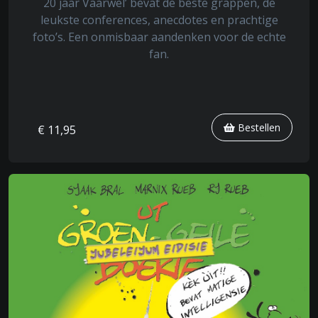
20 jaar Vaarwel’ bevat de beste grappen, de
leukste conferences, anecdotes en prachtige
foto’s. Een onmisbaar aandenken voor de echte
fan.
Bestellen
€ 11,95