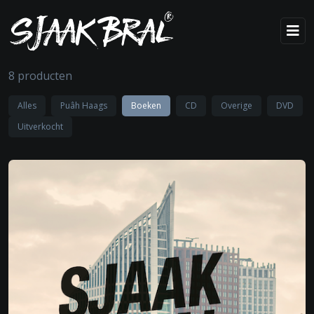
8 producten
Alles
Puâh Haags
Boeken
CD
Overige
DVD
Uitverkocht